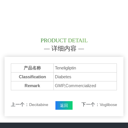
PRODUCT DETAIL
详细内容
产品名称
Teneligliptin
Classification
Diabetes
Remark
GMP,Commercialized
上一个：
下一个：
Decitabine
Voglibose
返回