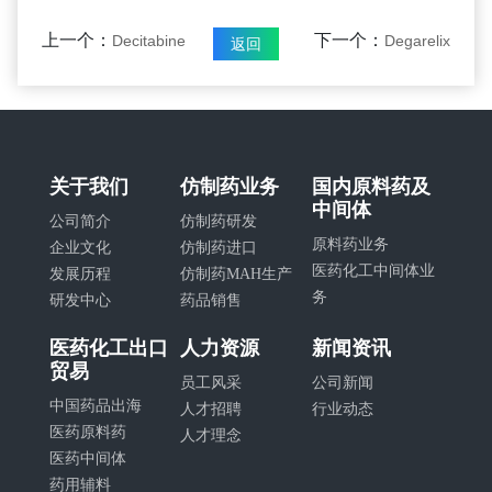
上一个：
下一个：
Decitabine
Degarelix
返回
关于我们
仿制药业务
国内原料药及
中间体
公司简介
仿制药研发
原料药业务
企业文化
仿制药进口
医药化工中间体业
发展历程
仿制药MAH生产
务
研发中心
药品销售
医药化工出口
人力资源
新闻资讯
贸易
员工风采
公司新闻
中国药品出海
人才招聘
行业动态
医药原料药
人才理念
医药中间体
药用辅料