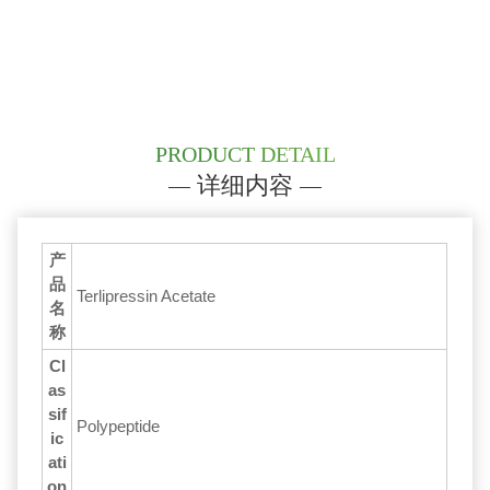
PRODUCT DETAIL
详细内容
产
品
Terlipressin Acetate
名
称
Cl
as
sif
Polypeptide
ic
ati
on