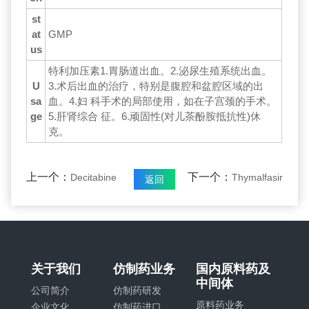
st
at
GMP
us
特利加压素1.胃肠道出血。2.泌尿生殖系统出血。
U
3.术后出血的治疗，特别是腹腔和盆腔区域的出
sa
血。4.妇 科手术的局部使用，如在子宫颈的手术。
ge
5.肝肾综合 征。6.顽固性(对儿茶酚胺抵抗性)休
克。
上一个：
下一个：
Decitabine
Thymalfasir
返回
关于我们
仿制药业务
国内原料药及
中间体
公司简介
仿制药研发
原料药业务
企业文化
仿制药进口