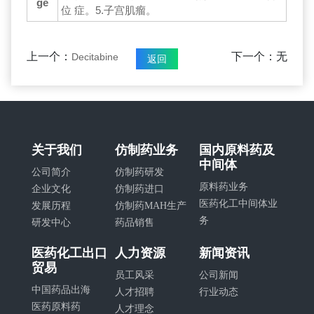
ge
位 症。5.子宫肌瘤。
上一个：
下一个：无
Decitabine
返回
关于我们
仿制药业务
国内原料药及
中间体
公司简介
仿制药研发
原料药业务
企业文化
仿制药进口
医药化工中间体业
发展历程
仿制药MAH生产
务
研发中心
药品销售
医药化工出口
人力资源
新闻资讯
贸易
员工风采
公司新闻
中国药品出海
人才招聘
行业动态
医药原料药
人才理念