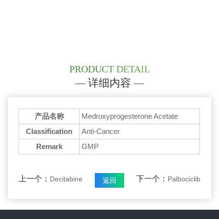
PRODUCT DETAIL
详细内容
产品名称
Medroxyprogesterone Acetate
Classification
Anti-Cancer
Remark
GMP
上一个：
下一个：
Decitabine
Palbociclib
返回